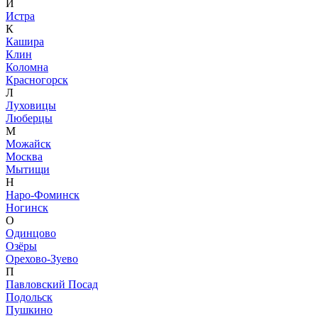
И
Истра
К
Кашира
Клин
Коломна
Красногорск
Л
Луховицы
Люберцы
М
Можайск
Москва
Мытищи
Н
Наро-Фоминск
Ногинск
О
Одинцово
Озёры
Орехово-Зуево
П
Павловский Посад
Подольск
Пушкино