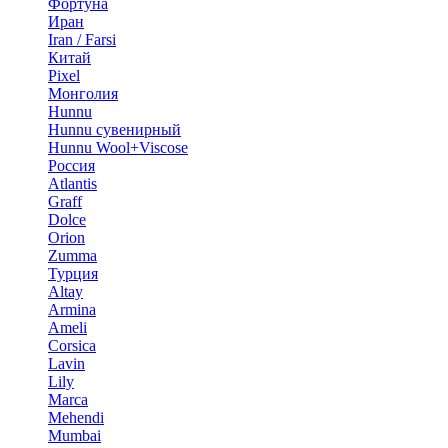
Фортуна
Иран
Iran / Farsi
Китай
Pixel
Монголия
Hunnu
Hunnu сувенирный
Hunnu Wool+Viscose
Россия
Atlantis
Graff
Dolce
Orion
Zumma
Турция
Altay
Armina
Ameli
Corsica
Lavin
Lily
Marca
Mehendi
Mumbai