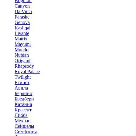
Brighton
Canyon
Da Vinci
Farashe
Genova
Kashqai
Livante
Matrix
Mayumi
Mundo
Nubian
Origami
Rhapsody
Royal Palace
Twilight
Египет
Авила
Берлино
Бредбери
Катания
Кресент
Либба
Мехран
Сейшелы
Симфония