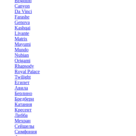
Brighton
Canyon
Da Vinci
Farashe
Genova
Kashqai
Livante
Matrix
Mayumi
Mundo
Nubian
Origami
Rhapsody
Royal Palace
Twilight
Египет
Авила
Берлино
Бредбери
Катания
Кресент
Либба
Мехран
Сейшелы
Симфония