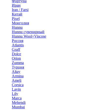
Фортуна
Иран
Iran / Farsi
Китай
Pixel
Монголия
Hunnu
Hunnu сувенирный
Hunnu Wool+Viscose
Россия
Atlantis
Graff
Dolce
Orion
Zumma
Турция
Altay
Armina
Ameli
Corsica
Lavin
Lily
Marca
Mehendi
Mumbai