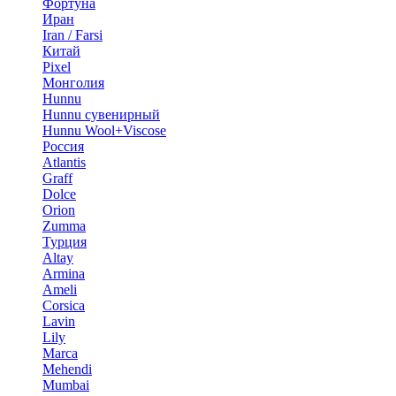
Фортуна
Иран
Iran / Farsi
Китай
Pixel
Монголия
Hunnu
Hunnu сувенирный
Hunnu Wool+Viscose
Россия
Atlantis
Graff
Dolce
Orion
Zumma
Турция
Altay
Armina
Ameli
Corsica
Lavin
Lily
Marca
Mehendi
Mumbai