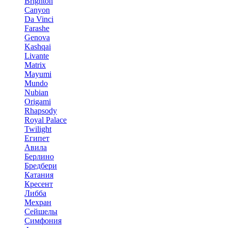
Brighton
Canyon
Da Vinci
Farashe
Genova
Kashqai
Livante
Matrix
Mayumi
Mundo
Nubian
Origami
Rhapsody
Royal Palace
Twilight
Египет
Авила
Берлино
Бредбери
Катания
Кресент
Либба
Мехран
Сейшелы
Симфония