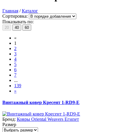
Главная
/
Каталог
Сортировка:
Показывать по:
20
40
60
«
1
2
3
4
5
6
7
...
139
»
Винтажный ковер Кресент 1-RD9-E
Бренд:
Ковры Oriental Weavers Египет
Размер