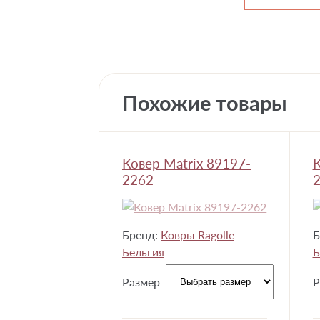
Похожие товары
Ковер Matrix 89197-
К
2262
Бренд:
Ковры Ragolle
Б
Бельгия
Б
Размер
Р