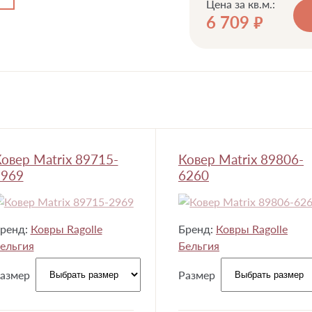
Цена за кв.м.:
6 709
руб.
овер Matrix 89715-
Ковер Matrix 89806-
2969
6260
ренд:
Ковры Ragolle
Бренд:
Ковры Ragolle
ельгия
Бельгия
азмер
Размер